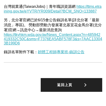
台灣就業通(TaiwanJobs)｜青年職訓資源網
https://ttms.etra
ining.gov.tw/eYVTR/YR009/Detail?BCM_SNO=133887
另，北分署官網已於6/15會公告錄訓名單(詳北分署「最新
消息」專區)。 勞動部勞動力發展署北基宜花金馬分署(北分
署)官網→訊息中心→最新消息查詢
https://tkyhkm.wda.gov.tw/News_Content.aspx?n=485942
419332C50C&sms=F7376EA5ABF578F3&s=7AAC13304
3B199D6
錄訓名單附件下載：
韌體工程師專業班-錄訓公告
返回上頁