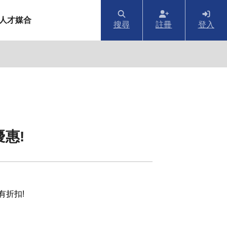
人才媒合
搜尋
註冊
登入
惠!
有折扣!