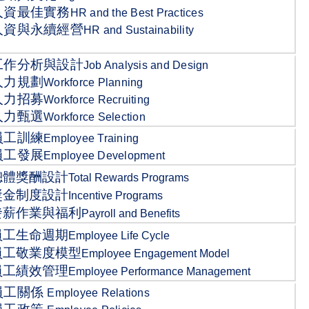
人資最佳實務
HR and the Best Practices
人資與永續經營
HR and Sustainability
工作分析與設計
Job Analysis and Design
人力規劃
Workforce Planning
人力招募
Workforce Recruiting
人力甄選
Workforce Selection
員工訓練
Employee Training
員工發展
Employee Development
總體獎酬設計
Total Rewards Programs
獎金制度設計
Incentive Programs
發薪作業與福利
Payroll and Benefits
員工生命週期
Employee Life Cycle
員工敬業度模型
Employee Engagement Model
員工績效管理
Employee Performance Management
員工關係
Employee Relations