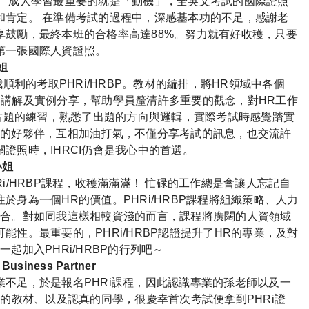
。 成人學習最重要的就是「動機」，全英文考試的國際證照
和肯定。 在準備考試的過程中，深感基本功的不足，感謝老
享鼓勵，最終本班的合格率高達88%。努力就有好收穫，只要
第一張國際人資證照。
姐
順利的考取PHRi/HRBP。教材的編排，將HR領域中各個
生動的講解及實例分享，幫助學員釐清許多重要的觀念，對HR工作
考古題的練習，熟悉了出題的方向與邏輯，實際考試時感覺踏實
R的好夥伴，互相加油打氣，不僅分享考試的訊息，也交流許
證照時，IHRCI仍會是我心中的首選。
小姐
HRi/HRBP課程，收穫滿滿滿！ 忙碌的工作總是會讓人忘記自
身為一個HR的價值。PHRi/HRBP課程將組織策略、人力
整合。對如同我這樣相較資淺的而言，課程將廣闊的人資領域
性。最重要的，PHRi/HRBP認證提升了HR的專業，及對
起加入PHRi/HRBP的行列吧～
usiness Partner
不足，於是報名PHRi課程，因此認識專業的孫老師以及一
富的教材、以及認真的同學，很慶幸首次考試便拿到PHRi證