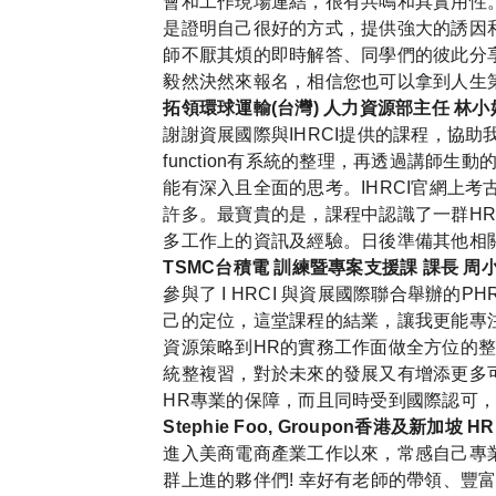
會和工作現場連結，很有共鳴和具實用性
是證明自己很好的方式，提供強大的誘因
師不厭其煩的即時解答、同學們的彼此分
毅然決然來報名，相信您也可以拿到人生
拓領環球運輸(台灣) 人力資源部主任 林小
謝謝資展國際與IHRCI提供的課程，協助我
function有系統的整理，再透過講師
能有深入且全面的思考。IHRCI官網上
許多。最寶貴的是，課程中認識了一群H
多工作上的資訊及經驗。日後準備其他相關
TSMC台積電 訓練暨專案支援課 課長 周
參與了 I HRCI 與資展國際聯合舉辦的P
己的定位，這堂課程的結業，讓我更能專注於
資源策略到HR的實務工作面做全方位的
統整複習，對於未來的發展又有增添更多可能
HR專業的保障，而且同時受到國際認可，一
Stephie Foo, Groupon香港及新加坡 HR B
進入美商電商產業工作以來，常感自己專業
群上進的夥伴們! 幸好有老師的帶領、豐