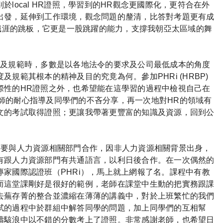
local HR證照，學習到的HR觀念更國際化，更符合在外
出發，延伸到工作環境，觀念問題的釐清，比答對考題更有成
為職涯的跳板，它更是一股跳躍的能力，支撐我朝亞太區域的舞
度及規範時，多數是以各地法令的要求及公司最低成本的角度
規範其根本的精神及目的究竟為何。參加PHRi (HRBP)
際性的HR證照之外，也希望能在這學習的過程中檢視自己在
n老師的耐心指導及同學們的不吝分享，再一次地對HR的領域有
文的考試取得證照；更讓我帶著更豐富的知識及資源，回到公
需要與人力資源相關部門合作，因非人力資源相關背景出身，
有跟人力資源部門有共通語言，以利日後合作。在一次偶然的
家國際認證班（PHRi），馬上就上網報了名。課程中有教
而這堂課剛好是很好的範例，老師在課堂中生動的把實務跟課
去蕪存菁的整合並濃縮在薄薄的講義中，對於上班繁忙的我們
試的過程中於群組中解答同學的問題，加上同學們的互相幫
濤駭浪中以不錯的分數考上了證照。非常感謝老師，也希望日