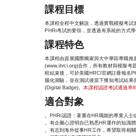
課程目標
本課程全程中文解說，透過實戰模擬考試
PHRi考試的要領，並透過有系統的方式
課程特色
本課程由資展國際獨家與大中華區專職推廣H
(www.ihrci.org)合作，所有教材
程結束後，可於美國HRCI官網註冊報名PHR
腦化測驗，並在測試後當下獲知考試結果(Pas
(Digital Badge)。
本課程認證考試通過率8
適合對象
。PHRi認證：著重在HR職能的專業人士
。有企圖心證明自已熟悉HR運作的知識體
。有志到海外從事HR工作，希望取得相