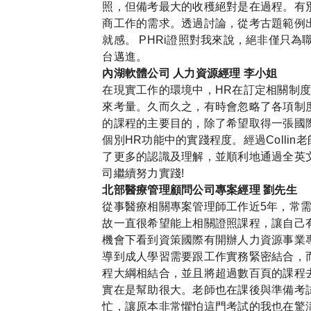
照，但備考最大的收穫絕對是在過程。有別於
商工作的需求。透過討論，從考古題範例
就感。 PHRi證照對我來說，絕非僅只
台邁進。
內湖軟體公司 人力資源經理 李小姐
在現實工作的環境中，HR在訂定相關制
來考量。久而久之，有時會忽略了各項制度及
的課程的主要目的，除了希望取得一張國
個別HR功能中的實踐程度。經過Colli
了更多的認識及理解，並順利地通過全英
司繼續努力實踐!
北部醫療管理顧問公司專案經理 劉先生
從事醫療相關專案管理師工作近5年，常
故一直很希望能上相關證照課程，讓自己
機會下看到資策國際有開辦人力資源事業專
導到成人學習需要跟工作實務緊密結合，
程大綱相結合，並且將超過數百頁的課程
實在是幫助很大。老師也在課後與準備考
忙，讓原本非常懼怕這門考試的我也在驚