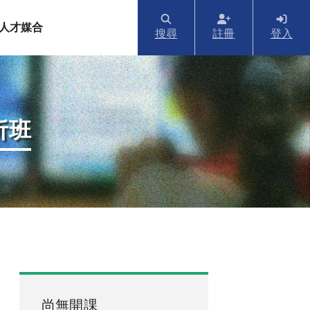
人才媒合
搜尋
註冊
登入
析班
尚無開課