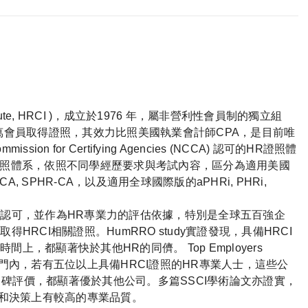
nstitute, HRCI )，成立於1976 年，屬非營利性會員制的獨立組
0萬會員取得證照，其效力比照美國執業會計師CPA，是目前唯
sion for Certifying Agencies (NCCA) 認可的HR證照體
ons)。HRCI的證照體系，依照不同學經歷要求與考試內容，區分為適用美國
-CA, SPHR-CA，以及適用全球國際版的aPHRi, PHRi,
的認可，並作為HR專業力的評估依據，特別是全球五百強企
HRCI相關證照。HumRRO study實證發現，具備HRCI
，都顯著快於其他HR的同儕。 Top Employers
HR部門內，若有五位以上具備HRCI證照的HR專業人士，這些公
雇主口碑評價，都顯著優於其他公司。多篇SSCI學術論文亦證實，
聘和決策上有較高的專業品質。