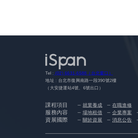
Tel :
(02) 6631-6588（台北窗口）
地址 : 台北市復興南路一段390號2樓
（大安捷運站4號、6號出口）
課程項目
就業養成
在職進修
服務內容
場地租借
企業專案
資展國際
關於資展
消息公告