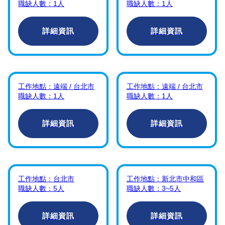
場研究員
】
發員
】
職缺人數：
1
人
職缺人數：
1
人
香港商雋思產品發展有限
香港商雋思產品發展有限
公司台灣分公司
公司台灣分公司
詳細資訊
詳細資訊
【
R&D Team
【
R&D Team
(Research &
(Research &
Development) AI
Development) AI
工作地點：
遠端 / 台北市
工作地點：
遠端 / 台北市
Research
】
Development
】
職缺人數：
1
人
職缺人數：
1
人
香港商雋思產品發展有限
香港商雋思產品發展有限
公司台灣分公司
公司台灣分公司
詳細資訊
詳細資訊
【
Java軟體工程師
【
儲存系統核心軟/
(資訊科技)
】
韌體研發工程師
(Storage Core)
】
工作地點：
台北市
工作地點：
新北市中和區
富邦人壽保險股份有限公
職缺人數：
5
人
職缺人數：
3~5
人
普安科技股份有限公司
司
詳細資訊
詳細資訊