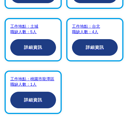
【
RD-BIOS工程師
【
專案網路駐點工程
(土城)-D事業群
】
師
】
工作地點：
土城
工作地點：
台北
鴻海精密工業股份有限公
宏碁雲架構服務股份有限
職缺人數：
5
人
職缺人數：
4
人
司
公司
詳細資訊
詳細資訊
【
雲端工程師
】
宏碁雲架構服務股份有限
工作地點：
桃園市龍潭區
公司
職缺人數：
1
人
詳細資訊