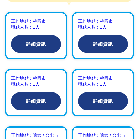
【
Cloud & Infra
【
Engineer /
Engineer雲地整合
Senior Engineer
】
架構工程師
】
工作地點：
桃園市
工作地點：
桃園市
阿卡希亞股份有限公司
職缺人數：
1
人
職缺人數：
1
人
阿卡希亞股份有限公司
詳細資訊
詳細資訊
【
Digital
【
Digital
Transformation
Transformation
Consultant
】
Associate
工作地點：
桃園市
工作地點：
桃園市
Consultant 數位轉
職缺人數：
1
人
職缺人數：
1
人
阿卡希亞股份有限公司
型初級顧問
】
阿卡希亞股份有限公司
詳細資訊
詳細資訊
【
R&D Team
【
R&D Team
(Research &
(Research &
Development) 市
Development) 開
工作地點：
遠端 / 台北市
工作地點：
遠端 / 台北市