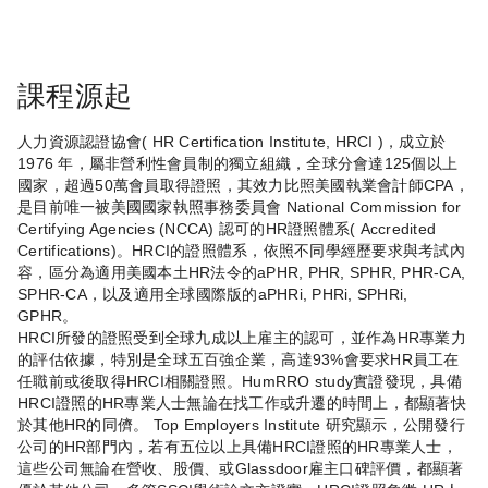
課程源起
人力資源認證協會( HR Certification Institute, HRCI )，成立於
1976 年，屬非營利性會員制的獨立組織，全球分會達125個以上
國家，超過50萬會員取得證照，其效力比照美國執業會計師CPA，
是目前唯一被美國國家執照事務委員會 National Commission for
Certifying Agencies (NCCA) 認可的HR證照體系( Accredited
Certifications)。HRCI的證照體系，依照不同學經歷要求與考試內
容，區分為適用美國本土HR法令的aPHR, PHR, SPHR, PHR-CA,
SPHR-CA，以及適用全球國際版的aPHRi, PHRi, SPHRi,
GPHR。
HRCI所發的證照受到全球九成以上雇主的認可，並作為HR專業力
的評估依據，特別是全球五百強企業，高達93%會要求HR員工在
任職前或後取得HRCI相關證照。HumRRO study實證發現，具備
HRCI證照的HR專業人士無論在找工作或升遷的時間上，都顯著快
於其他HR的同儕。 Top Employers Institute 研究顯示，公開發行
公司的HR部門內，若有五位以上具備HRCI證照的HR專業人士，
這些公司無論在營收、股價、或Glassdoor雇主口碑評價，都顯著