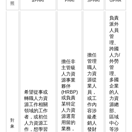
aPHRi
PHRi
SPHRi
GPHR
照
負責
派外
人員
管
理、
跨國
擔任
人力/
管理
外勞
擔任非
職人
管
主管級
力資
理、
人力資
源從
多國
源事業
業人
企業
夥伴
希望從事或
(HRBP)
員，
的人
或負責
轉職人力資
或工
力資
某特定
源工作相關
作內
源總
人力資
領域的工作
容涉
部、
源選育
者，或初任
級產
區域
對
用留的
人力資源工
銷人
中心
象
業務，
作，想學習
發財
等涉