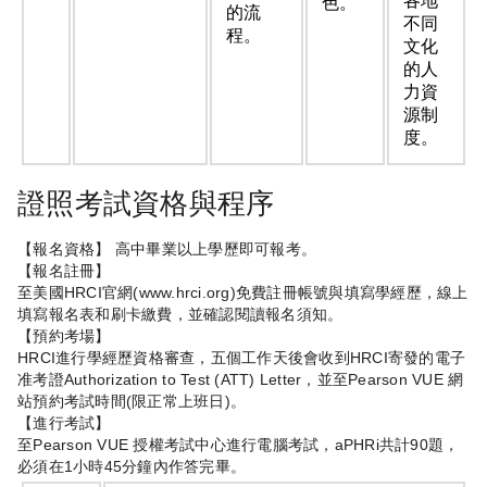
各地
色。
的流
不同
程。
文化
的人
力資
源制
度。
證照考試資格與程序
【報名資格】 高中畢業以上學歷即可報考。
【報名註冊】
至美國HRCI官網(www.hrci.org)免費註冊帳號與填寫學經歷，線上
填寫報名表和刷卡繳費，並確認閱讀報名須知。
【預約考場】
HRCI進行學經歷資格審查，五個工作天後會收到HRCI寄發的電子
准考證Authorization to Test (ATT) Letter，並至Pearson VUE 網
站預約考試時間(限正常上班日)。
【進行考試】
至Pearson VUE 授權考試中心進行電腦考試，aPHRi共計90題，
必須在1小時45分鐘內作答完畢。