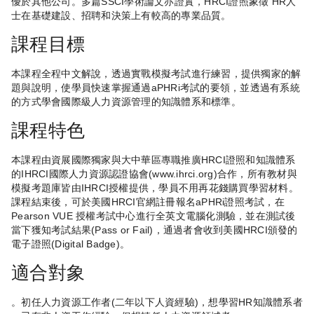
優於其他公司。多篇SSCI學術論文亦證實，HRCI證照象徵 HR人
士在基礎建設、招聘和決策上有較高的專業品質。
課程目標
本課程全程中文解說，透過實戰模擬考試進行練習，提供獨家的解
題與說明，使學員快速掌握通過aPHRi考試的要領，並透過有系統
的方式學會國際級人力資源管理的知識體系和標準。
課程特色
本課程由資展國際獨家與大中華區專職推廣HRCI證照和知識體系
的IHRCI國際人力資源認證協會(www.ihrci.org)合作，所有教材與
模擬考題庫皆由IHRCI授權提供，學員不用再花錢購買學習材料。
課程結束後，可於美國HRCI官網註冊報名aPHRi證照考試，在
Pearson VUE 授權考試中心進行全英文電腦化測驗，並在測試後
當下獲知考試結果(Pass or Fail)，通過者會收到美國HRCI頒發的
電子證照(Digital Badge)。
適合對象
。初任人力資源工作者(二年以下人資經驗)，想學習HR知識體系者