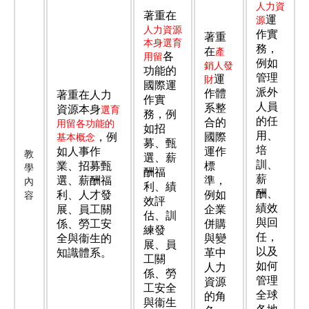
人力資
著重在
運
源
人力資源
作實
著重
本身選育
務，
在
產
各
用留
例如
銷人發
功能的
管理
運
財
國際運
派外
作體
著重在人力
作實
人員
系整
資源本身
選育
務，例
的任
合的
用留各功能的
如招
用、
，例
國際
基本概念
募、甄
培
如人事作
運作
教
選、薪
訓、
業、招募甄
標
學
酬福
薪
選、薪酬福
準，
內
利、績
酬、
利、人才發
例如
容
效評
績效
展、員工關
企業
估、訓
與回
係、勞工安
併購
練發
任，
全與衞生的
與變
展、員
以及
知識體系。
革中
工關
如何
人力
係、勞
管理
資源
工安全
全球
的角
與衞生