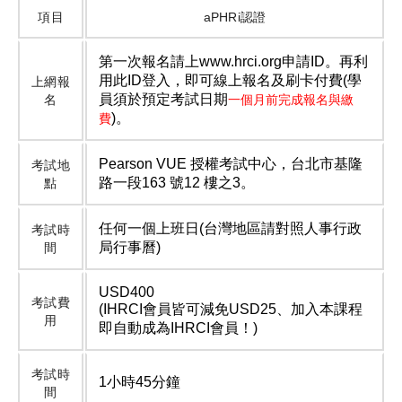
項目
aPHRi認證
第一次報名請上www.hrci.org申請ID。再利
用此ID登入，即可線上報名及刷卡付費(學
上網報
員須於預定考試日期
名
一個月前完成報名與繳
)。
費
Pearson VUE 授權考試中心，台北市基隆
考試地
路一段163 號12 樓之3。
點
任何一個上班日(台灣地區請對照人事行政
考試時
局行事曆)
間
USD400
考試費
(IHRCI會員皆可減免USD25、加入本課程
用
即自動成為IHRCI會員！)
考試時
1小時45分鐘
間