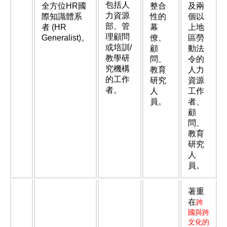
包括人
全方位HR國
整合
及兩
力資源
際知識體系
性的
個以
部、管
者 (HR
幕
上地
理顧問
Generalist)。
僚、
區勞
或培訓/
顧
動法
教學研
問、
令的
究機構
教育
人力
的工作
研究
資源
者。
人
工作
員。
者、
顧
問、
教育
研究
人
員。
著重
在
跨
國與跨
文化的