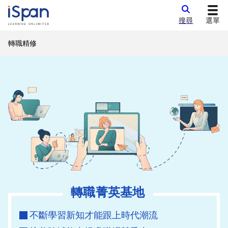
搜尋
選單
轉職精修
轉職菁英基地
不斷學習新知才能跟上時代潮流