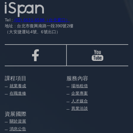
Tel :
(02) 6631-6588（台北窗口）
地址 : 台北市復興南路一段390號2樓
（大安捷運站4號、6號出口）
課程項目
服務內容
就業養成
場地租借
在職進修
企業專案
人才媒合
異業洽談
資展國際
關於資展
消息公告