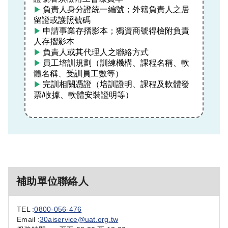
負責人身分證統一編號；外籍負責人之居
▶
留證或護照號碼
申請事業存摺影本；獨資商號得檢附負責
▶
人存摺影本
負責人或其代理人之聯絡方式
▶
員工培訓規劃（訓練機構、課程名稱、軟
▶
體名稱、受訓員工數等）
完訓相關憑證（培訓證明、課程及軟體發
▶
票/收據、軟體安裝證明等）
補助單位聯絡人
TEL :
0800-056-476
Email :
30aiservice@uat.org.tw