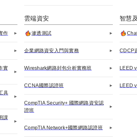
雲端資安
智慧
實作
滲透測試
Ch
企業網路資安入門與實務
CDC
作實
Wireshark網路封包分析實務班
LEED
CCNA國際認證班
LEED
I工具
CompTIA Security+ 國際網路資安認
證班
用課
CompTIA Network+國際網路認證班