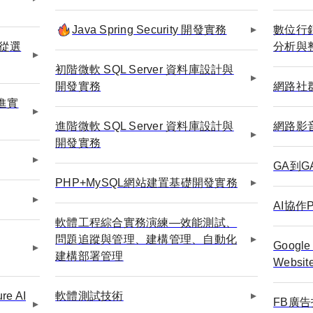
Java Spring Security 開發實務
數位行
：從選
分析與
初階微軟 SQL Server 資料庫設計與
開發實務
網路社
進實
進階微軟 SQL Server 資料庫設計與
網路影
開發實務
GA到
PHP+MySQL網站建置基礎開發實務
AI協作
軟體工程綜合實務演練—效能測試、
問題追蹤與管理、建構管理、自動化
Google
建構部署管理
Webs
e AI
軟體測試技術
FB廣