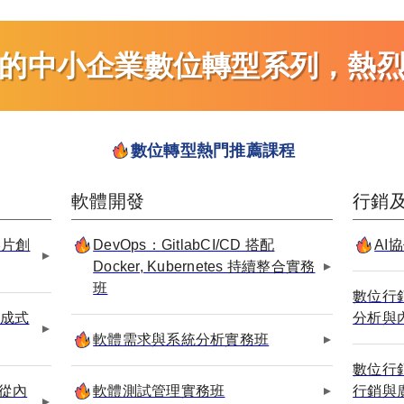
的中小企業數位轉型系列，熱
數位轉型熱門推薦課程
軟體開發
行銷
影片創
DevOps：GitlabCI/CD 搭配
AI協
Docker, Kubernetes 持續整合實務
班
數位行
生成式
分析與
軟體需求與系統分析實務班
數位行
：從內
軟體測試管理實務班
行銷與