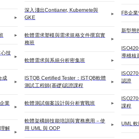
深入淺出Contianer, Kubernete與
FB企
GKE
新型態
班
軟體需求塑模與需求規格文件撰寫實
務班
ISO4
核心技
導稽核
軟體需求與系統分析密集班
ISO2
合成
ISTQB Certified Tester：ISTQB軟體
認證
測試工程師(基礎)認證課程
ISO2
到企業
軟體測試個案設計與分析實戰班
課程
軟體架構師技能培訓與實務應用－使
UML
態理解
用 UML 與 OOP